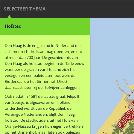
SELECTEER THEMA
Hofstad
Den Haag is de enige stad in Nederland die
zich met recht hofstad mag noemen, en dat
al meer dan 700 jaar. De geschiedenis van
Den Haag als hofstad begint in de 13de eeuw
wanneer de graven van Holland zich hier
vestigen en een paleis laten bouwen: de
Ridderzaal op het Binnenhof. Direct
daarnaast laten zij de Hofvijver aanleggen.
Ook nadat in 1581 de laatste graaf, Filips II
van Spanje, is afgezworen en Holland
onderdeel wordt van de Republiek der
Verenigde Nederlanden, blijft Den Haag
hofstad. De stadhouders uit het Huis van
Oranje-Nassau krijgen hun eigen vertrekken
op het Binnenhof, maar laten ook paleizen