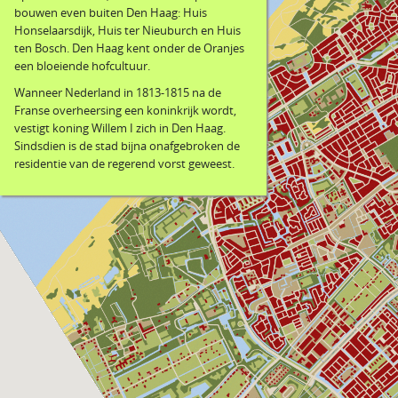
bouwen even buiten Den Haag: Huis
Honselaarsdijk, Huis ter Nieuburch en Huis
ten Bosch. Den Haag kent onder de Oranjes
een bloeiende hofcultuur.
Wanneer Nederland in 1813-1815 na de
Franse overheersing een koninkrijk wordt,
vestigt koning Willem I zich in Den Haag.
Sindsdien is de stad bijna onafgebroken de
residentie van de regerend vorst geweest.