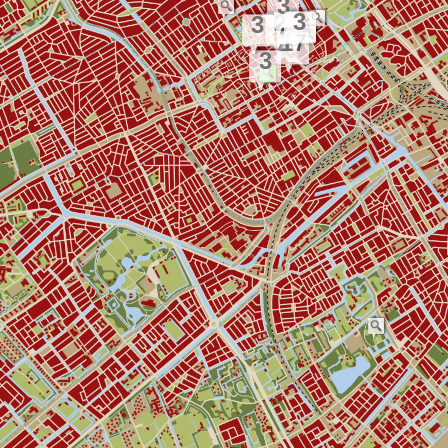
3
3
2
3
17
3