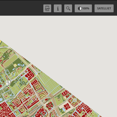
100
%
SATELLIET