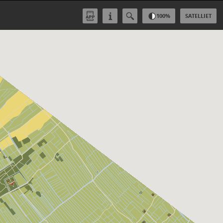
100
%
SATELLIET