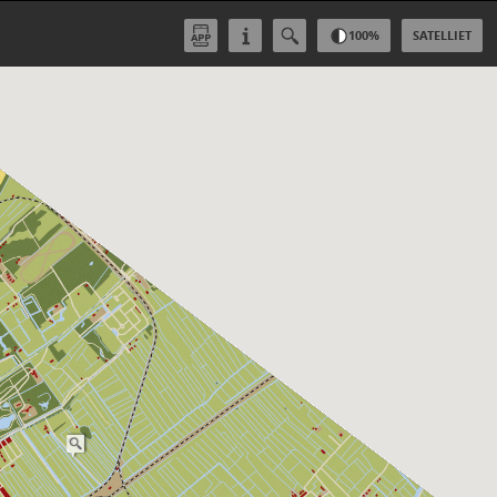
100
%
SATELLIET