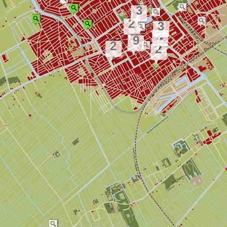
3
2
3
2
9
2
2