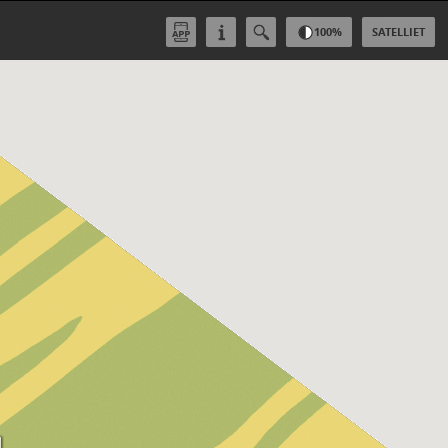
100
%
SATELLIET