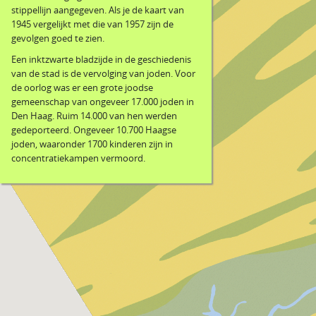
stippellijn aangegeven. Als je de kaart van
1945 vergelijkt met die van 1957 zijn de
gevolgen goed te zien.
Een inktzwarte bladzijde in de geschiedenis
van de stad is de vervolging van joden. Voor
de oorlog was er een grote joodse
gemeenschap van ongeveer 17.000 joden in
Den Haag. Ruim 14.000 van hen werden
gedeporteerd. Ongeveer 10.700 Haagse
joden, waaronder 1700 kinderen zijn in
concentratiekampen vermoord.