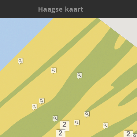
Haagse kaart
2
2
2