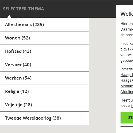
Haag
SELECTEER THEMA
Welk
Hier on
Alle thema's
(285)
Daarmee
de preh
Wonen
(52)
In de k
tijdvak
Hofstad
(43)
voorwer
gebouw
Vervoer
(40)
Initiati
Haags 
Werken
(54)
Haags 
Monume
Religie
(12)
Afdelin
Heeft u
Vrije tijd
(28)
op via
Tweede Wereldoorlog
(38)
S