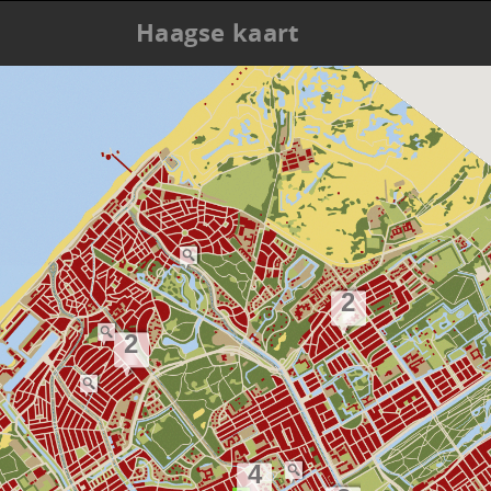
Haagse kaart
2
2
4