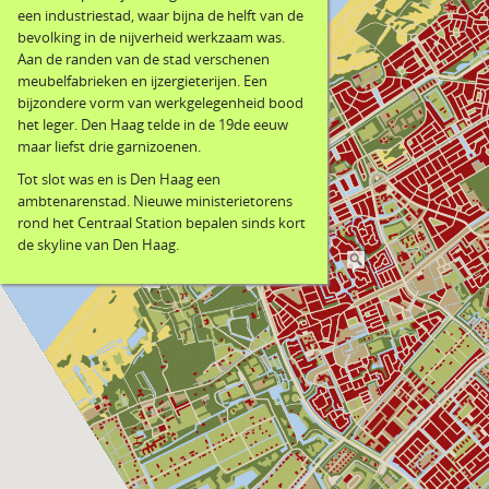
een industriestad, waar bijna de helft van de
bevolking in de nijverheid werkzaam was.
Aan de randen van de stad verschenen
meubelfabrieken en ijzergieterijen. Een
bijzondere vorm van werkgelegenheid bood
het leger. Den Haag telde in de 19de eeuw
maar liefst drie garnizoenen.
Tot slot was en is Den Haag een
ambtenarenstad. Nieuwe ministerietorens
rond het Centraal Station bepalen sinds kort
de skyline van Den Haag.