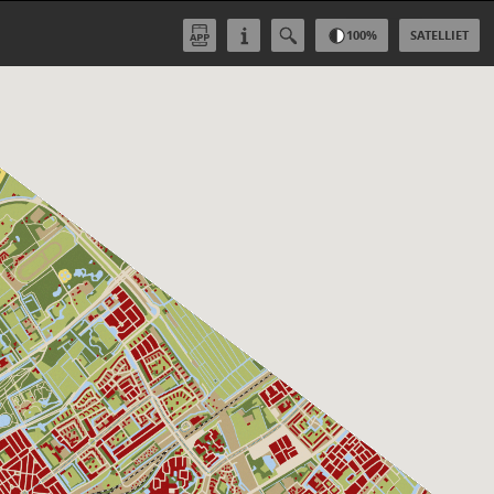
100
%
SATELLIET