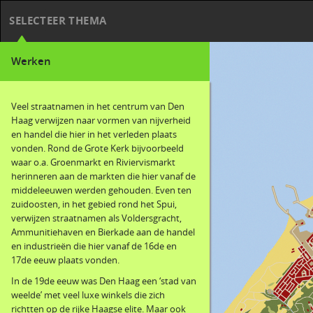
SELECTEER THEMA
Werken
Veel straatnamen in het centrum van Den
Haag verwijzen naar vormen van nijverheid
en handel die hier in het verleden plaats
vonden. Rond de Grote Kerk bijvoorbeeld
waar o.a. Groenmarkt en Riviervismarkt
herinneren aan de markten die hier vanaf de
middeleeuwen werden gehouden. Even ten
zuidoosten, in het gebied rond het Spui,
verwijzen straatnamen als Voldersgracht,
Ammunitiehaven en Bierkade aan de handel
en industrieën die hier vanaf de 16de en
17de eeuw plaats vonden.
In de 19de eeuw was Den Haag een ‘stad van
weelde’ met veel luxe winkels die zich
richtten op de rijke Haagse elite. Maar ook