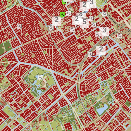
3
2
2
2
2
5
3
2