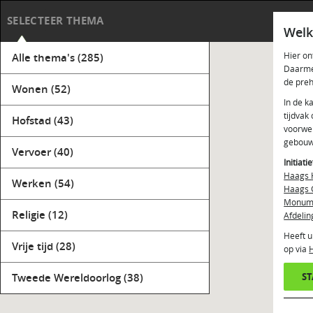
Haag
SELECTEER THEMA
Welk
Hier on
Alle thema's
(285)
Daarmee
de preh
Wonen
(52)
In de k
tijdvak
Hofstad
(43)
voorwer
gebouw
Vervoer
(40)
Initiati
Haags 
Werken
(54)
Haags 
Monume
Religie
(12)
Afdelin
Heeft u
Vrije tijd
(28)
op via
Tweede Wereldoorlog
(38)
S