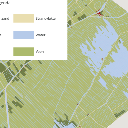
egenda
lzand
Strandvlakte
e
Water
Veen