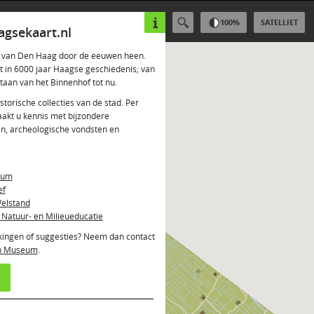
100
%
SATELLIET
gsekaart.nl
ei van Den Haag door de eeuwen heen.
ht in 6000 jaar Haagse geschiedenis; van
staan van het Binnenhof tot nu.
istorische collecties van de stad. Per
aakt u kennis met bijzondere
en, archeologische vondsten en
eum
ef
elstand
 Natuur- en Milieueducatie
kingen of suggesties? Neem dan contact
ch Museum
.