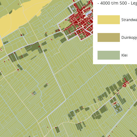
- 4000 t/m 500 - L
Strandwa
Duinkopj
Klei