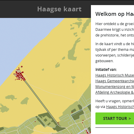
Haagse kaart
Welkom op Haa
Hier ontdekt u de gro
Daarmee krijgt u inzic
de prehistorie, het ont
In de kaart vindt u de h
tijdvak of per thema m
voorwerpen, schilderij
gebouwen.
Initiatief van:
Haags Historisch Mus
Haags Gemeentearchi
Monumentenzorg en W
Afdeling Archeologie &
Heeft u vragen, opmer
op via
Haags Historis
START TOUR