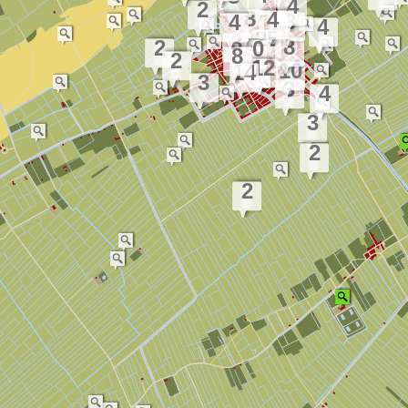
4
2
8
4
3
4
4
25
3
8
2
10
8
2
12
10
14
3
3
4
3
2
2