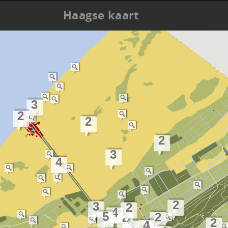
Haagse kaart
3
2
2
2
3
4
2
3
2
4
5
2
2
2
4
3