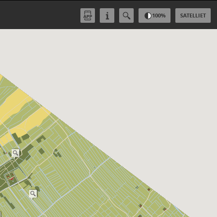
100
%
SATELLIET